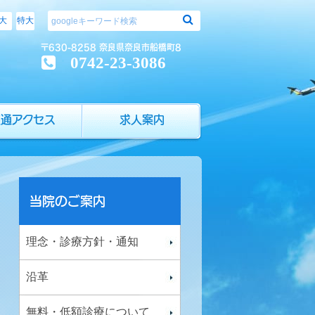
大
特大
検索
〒630-8258 奈良県奈良市船橋町8
：
0742-23-3086
交通アクセス
求人案内
当院のご案内
理念・診療方針・通知
沿革
無料・低額診療について