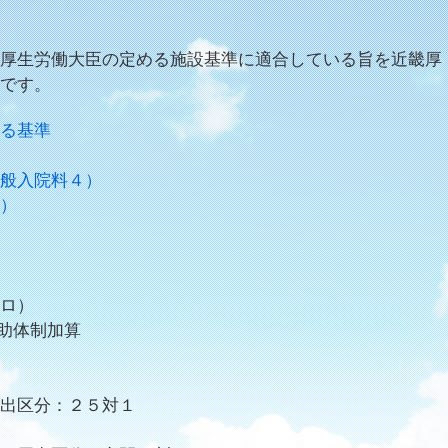
厚生労働大臣の定める施設基準に適合している旨を近畿厚
です。
る基準
般入院料４）
）
ロ）
助体制加算
出区分：２５対１