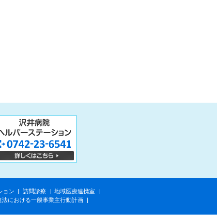
ション
|
訪問診療
|
地域医療連携室
|
進法における一般事業主行動計画
|