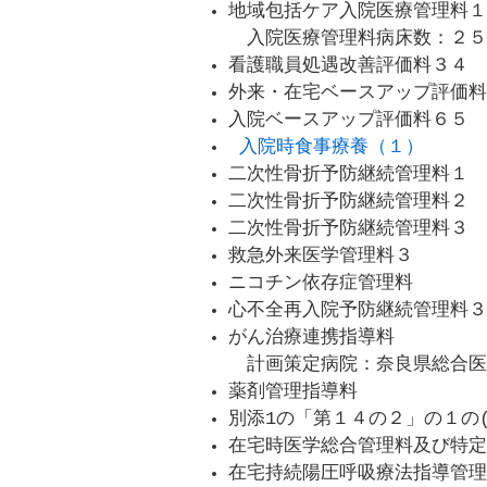
地域包括ケア入院医療管理料１
入院医療管理料病床数：２５
看護職員処遇改善評価料３４
外来・在宅ベースアップ評価料
入院ベースアップ評価料６５
入院時食事療養（１）
二次性骨折予防継続管理料１
二次性骨折予防継続管理料２
二次性骨折予防継続管理料３
救急外来医学管理料３
ニコチン依存症管理料
心不全再入院予防継続管理料３
がん治療連携指導料
計画策定病院：奈良県総合医
薬剤管理指導料
別添1の「第１４の２」の１の
在宅時医学総合管理料及び特定
在宅持続陽圧呼吸療法指導管理