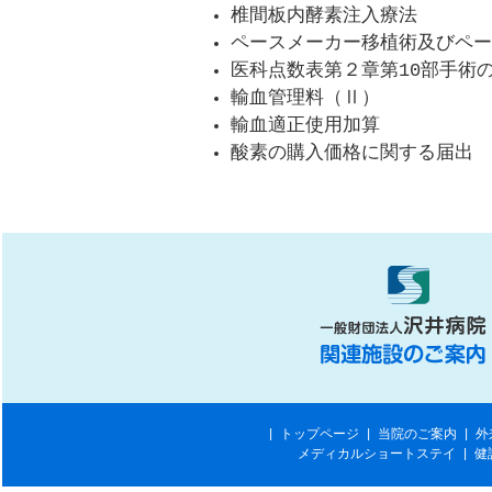
椎間板内酵素注入療法
ペースメーカー移植術及びペー
医科点数表第２章第10部手術
輸血管理料（Ⅱ）
輸血適正使用加算
酸素の購入価格に関する届出
|
トップページ
|
当院のご案内
|
外
メディカルショートステイ
|
健