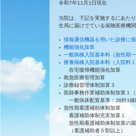
令和7年11月1日現在
当院は、下記を実施するにあたり
生局に届けでている保険医療機関
情報通信機器を用いた診療に係
機能強化加算
一般病棟入院基本料（急性期一
療養病棟入院基本料（入院料１
在宅復帰機能強化加算
救急医療管理加算
診療録管理体制加算３
医師事務作業補助体制加算１（
一般病床配置基準：20対1補
急性期看護補助体制加算
看護補助体制充実加算１
急性期看護補助体制加算の届
（看護補助者５割以上）