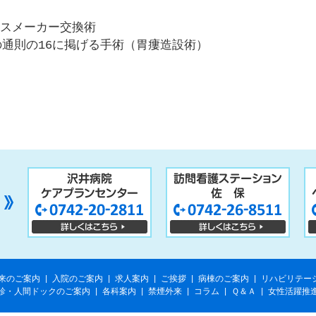
スメーカー交換術
の通則の16に掲げる手術（胃瘻造設術）
来のご案内
|
入院のご案内
|
求人案内
|
ご挨拶
|
病棟のご案内
|
リハビリテー
診・人間ドックのご案内
|
各科案内
|
禁煙外来
|
コラム
|
Ｑ＆Ａ
|
女性活躍推