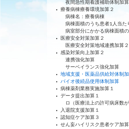
夜間急性期看護補助体制加算の
療養病棟療養環境加算２
病棟名：療養病棟
病棟面積のうち患者1人当た
病室部分にかかる病棟面積のう
医療安全対策加算２
医療安全対策地域連携加算２
感染対策向上加算２
連携強化加算
サーベイランス強化加算
地域支援・医薬品供給対体制加
バイオ後続品使用体制加算
病棟薬剤業務実施加算１
データ提出加算１
ロ（医療法上の許可病床数が2
入退院支援加算１
認知症ケア加算３
せん妄ハイリスク患者ケア加算