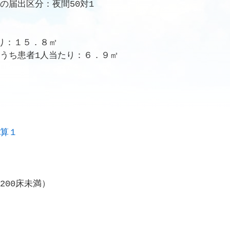
届出区分：夜間50対1
り：１５．８㎡
ち患者1人当たり：６．９㎡
算１
00床未満）