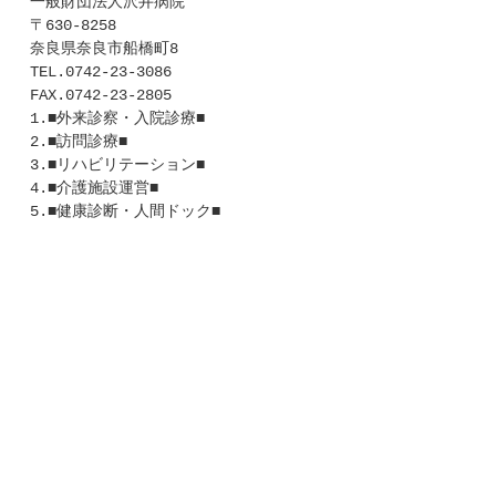
一般財団法人沢井病院
〒630-8258
奈良県奈良市船橋町8
TEL.0742-23-3086
FAX.0742-23-2805
1.■外来診察・入院診療■
2.■訪問診療■
3.■リハビリテーション■
4.■介護施設運営■
5.■健康診断・人間ドック■